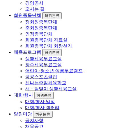
경영공시
오시는 길
회원종목단체
하위분류
정회원종목단체
준회원종목단체
인정종목단체
회원종목단체 자료실
회원종목단체 회장선거
체육프로그램
하위분류
생활체육무료교실
장수체육무료교실
어린이·청소년 여름무료캠프
공공스포츠클럽
신나는주말체육학교
해ㆍ달맞이 생활체육교실
대회/행사
하위분류
대회/행사 일정
대회/행사 갤러리
알림마당
하위분류
공지사항
채용공고