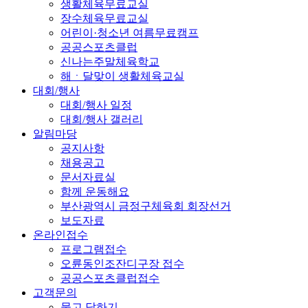
생활체육무료교실
장수체육무료교실
어린이·청소년 여름무료캠프
공공스포츠클럽
신나는주말체육학교
해ㆍ달맞이 생활체육교실
대회/행사
대회/행사 일정
대회/행사 갤러리
알림마당
공지사항
채용공고
문서자료실
함께 운동해요
부산광역시 금정구체육회 회장선거
보도자료
온라인접수
프로그램접수
오륜동인조잔디구장 접수
공공스포츠클럽접수
고객문의
묻고 답하기