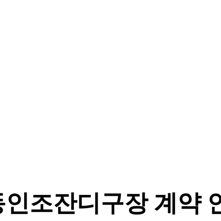
륜동인조잔디구장 계약 