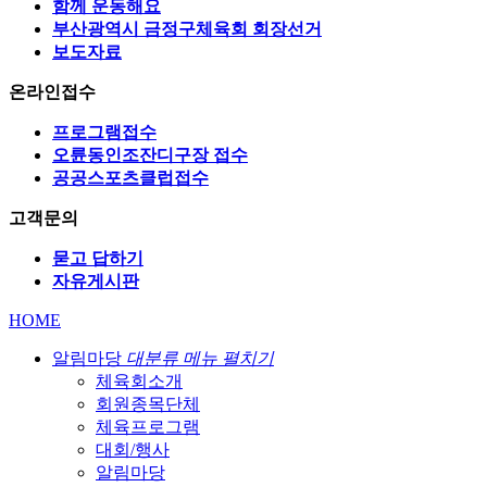
함께 운동해요
부산광역시 금정구체육회 회장선거
보도자료
온라인접수
프로그램접수
오륜동인조잔디구장 접수
공공스포츠클럽접수
고객문의
묻고 답하기
자유게시판
HOME
알림마당
대분류 메뉴 펼치기
체육회소개
회원종목단체
체육프로그램
대회/행사
알림마당