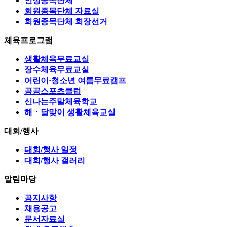
인정종목단체
회원종목단체 자료실
회원종목단체 회장선거
체육프로그램
생활체육무료교실
장수체육무료교실
어린이·청소년 여름무료캠프
공공스포츠클럽
신나는주말체육학교
해ㆍ달맞이 생활체육교실
대회/행사
대회/행사 일정
대회/행사 갤러리
알림마당
공지사항
채용공고
문서자료실