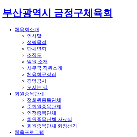
부산광역시 금정구체육회
체육회소개
인사말
설립목적
단체연혁
조직도
임원 소개
사무국 직원소개
체육회규정집
경영공시
오시는 길
회원종목단체
정회원종목단체
준회원종목단체
인정종목단체
회원종목단체 자료실
회원종목단체 회장선거
체육프로그램