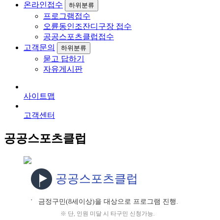
온라인접수
하위분류
프로그램접수
오륜동인조잔디구장 접수
공공스포츠클럽접수
고객문의
하위분류
묻고 답하기
자유게시판
사이트맵
고객센터
공공스포츠클럽
공공스포츠클럽
금정구민(8세이상)을 대상으로 프로그램 진행.
●
※ 단, 인원 미달 시 타구민 신청가능.