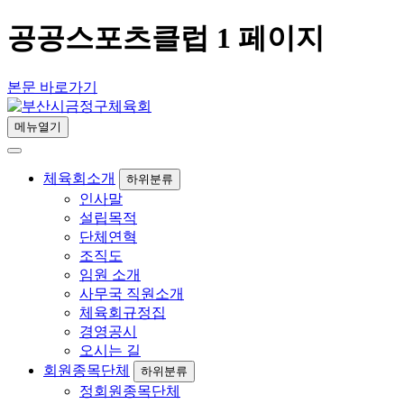
공공스포츠클럽 1 페이지
본문 바로가기
메뉴열기
체육회소개
하위분류
인사말
설립목적
단체연혁
조직도
임원 소개
사무국 직원소개
체육회규정집
경영공시
오시는 길
회원종목단체
하위분류
정회원종목단체