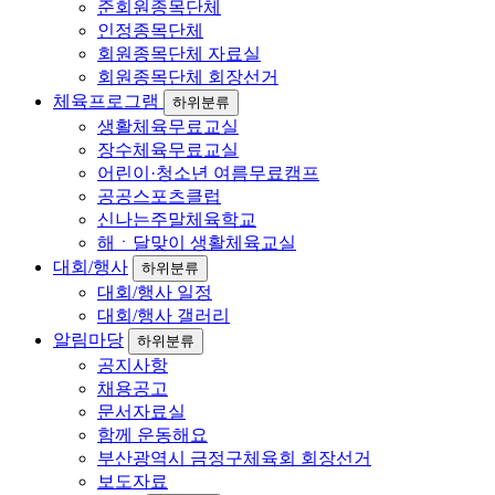
준회원종목단체
인정종목단체
회원종목단체 자료실
회원종목단체 회장선거
체육프로그램
하위분류
생활체육무료교실
장수체육무료교실
어린이·청소년 여름무료캠프
공공스포츠클럽
신나는주말체육학교
해ㆍ달맞이 생활체육교실
대회/행사
하위분류
대회/행사 일정
대회/행사 갤러리
알림마당
하위분류
공지사항
채용공고
문서자료실
함께 운동해요
부산광역시 금정구체육회 회장선거
보도자료