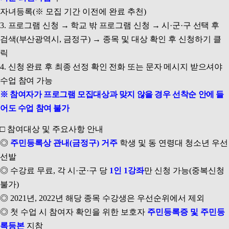
자녀등록
(
※
모집 기간 이전에 완료 추천
)
3.
프로그램 신청
→
학교 밖 프로그램 신청
→
시
·
군
·
구 선택 후
검색
(
부산광역시
,
금정구
)
→
종목 및 대상 확인 후 신청하기 클
릭
4
.
신청 완료 후 최종 선정 확인 전화 또는 문자 메시지 받으셔야
수업 참여 가능
※
참여자가 프로그램 모집대상과 맞지 않을 경우 선착순 안에 들
어도 수업 참여 불가
□
참여대상 및 주요사항 안내
◎
주민등록상 관내
(
금정구
)
거주
학생 및 동 연령대 청소년 우선
선발
◎
수강료 무료
,
각 시
·
군
·
구 당
1
인
1
강좌
만 신청 가능
(
중복신청
불가
)
◎
2021
년
, 2022
년 해당 종목 수강생은 우선순위에서 제외
◎
첫 수업 시 참여자 확인을 위한 보호자
주민등록증 및 주민등
록등본
지참