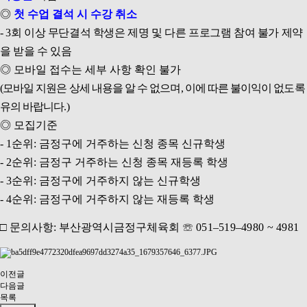
◎
첫 수업 결석 시 수강 취소
- 3
회 이상 무단결석 학생은 제명 및 다른 프로그램 참여 불가 제약
을 받을 수 있음
◎
모바일 접수는 세부 사항 확인 불가
(
모바일 지원은 상세 내용을 알 수 없으며
,
이에 따른 불이익이 없도록
유의 바랍니다
.)
◎
모집기준
- 1
순위
:
금정구에 거주하는 신청 종목 신규학생
- 2
순위
:
금정구 거주하는 신청 종목 재등록 학생
- 3
순위
:
금정구에 거주하지 않는 신규학생
- 4
순위
:
금정구에 거주하지 않는 재등록 학생
□
문의사항
:
부산광역시금정구체육회
☏
051
–
519
–
4980 ~ 4981
이전글
다음글
목록