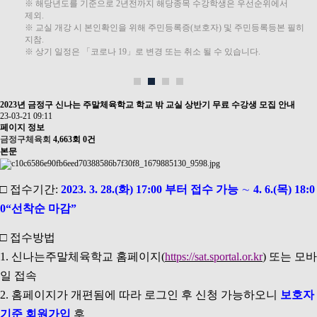
※ 해당년도를 기준으로 2년전까지 해당종목 수강학생은 우선순위에서
제외.
※ 교실 개강 시 본인확인을 위해 주민등록증(보호자) 및 주민등록등본 필히
지참.
※ 상기 일정은 「코로나 19」로 변경 또는 취소 될 수 있습니다.
2023년 금정구 신나는 주말체육학교 학교 밖 교실 상반기 무료 수강생 모집 안내
23-03-21 09:11
페이지 정보
금정구체육회
4,663회
0건
본문
□
접수기간
:
2023. 3. 28.(
화
) 17:00
부터 접수 가능
∼
4. 6.(
목
) 18:0
0“
선착순 마감
”
□
접수방법
1.
신나는주말체육학교 홈페이지
(
https://sat.sportal.or.kr
)
또는 모바
일 접속
2.
홈페이지가 개편됨에 따라 로그인 후 신청 가능하오니
보호자
기준 회원가입
후